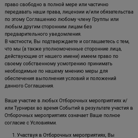
право свободно в полной мере или частично
передавать наши права, лицензии и/или обязательства
по этому Соглашению любому члену Группы или
любым другим сторонним лицам без
предварительного уведомления.
В частности, Вы подтверждаете и соглашаетесь с тем,
что мы (а также уполномоченные сторонние лица,
действующие от нашего имени) имеем право по
своему собственному усмотрению принимать
необходимые по нашему мнению меры для
обеспечения выполнения условий и положений
данного Соглашения.
Ваше участие в любых Отборочных мероприятиях и/
или Турнирах во время Событий в результате участия в
Отборочных мероприятиях означает Ваше полное
согласие с Условиями.
Участвуя в Отборочных мероприятиях, Вы