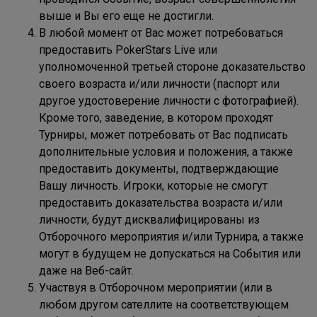
выше и Вы его еще не достигли.
В любой момент от Вас может потребоваться
предоставить PokerStars Live или
уполномоченной третьей стороне доказательство
своего возраста и/или личности (паспорт или
другое удостоверение личности с фотографией).
Кроме того, заведение, в котором проходят
Турниры, может потребовать от Вас подписать
дополнительные условия и положения, а также
предоставить документы, подтверждающие
Вашу личность. Игроки, которые не смогут
предоставить доказательства возраста и/или
личности, будут дисквалифицированы из
Отборочного мероприятия и/или Турнира, а также
могут в будущем не допускаться на События или
даже на Веб-сайт.
Участвуя в Отборочном мероприятии (или в
любом другом сателлите на соответствующем