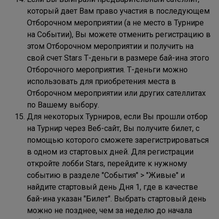
который дает Вам право участия в последующем
Отборочном мероприятии (а не место в Турнире
на Событии), Вы можете отменить регистрацию в
этом Отборочном мероприятии и получить на
свой счет Stars Т-деньги в размере бай-ина этого
Отборочного мероприятия. Т-деньги можно
использовать для приобретения места в
Отборочном мероприятии или других сателлитах
по Вашему выбору.
Для некоторых Турниров, если Вы прошли отбор
на Турнир через Веб-сайт, Вы получите билет, с
помощью которого сможете зарегистрироваться
в одном из стартовых дней. Для регистрации
откройте лобби Stars, перейдите к нужному
событию в разделе "События" > "Живые" и
найдите стартовый день Дня 1, где в качестве
бай-ина указан "Билет". Выбрать стартовый день
можно не позднее, чем за неделю до начала