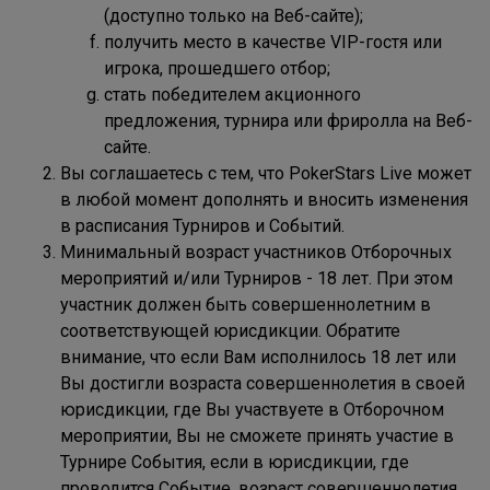
(доступно только на Веб-сайте);
получить место в качестве VIP-гостя или
игрока, прошедшего отбор;
стать победителем акционного
предложения, турнира или фриролла на Веб-
сайте.
Вы соглашаетесь с тем, что PokerStars Live может
в любой момент дополнять и вносить изменения
в расписания Турниров и Событий.
Минимальный возраст участников Отборочных
мероприятий и/или Турниров - 18 лет. При этом
участник должен быть совершеннолетним в
соответствующей юрисдикции. Обратите
внимание, что если Вам исполнилось 18 лет или
Вы достигли возраста совершеннолетия в своей
юрисдикции, где Вы участвуете в Отборочном
мероприятии, Вы не сможете принять участие в
Турнире События, если в юрисдикции, где
проводится Событие, возраст совершеннолетия