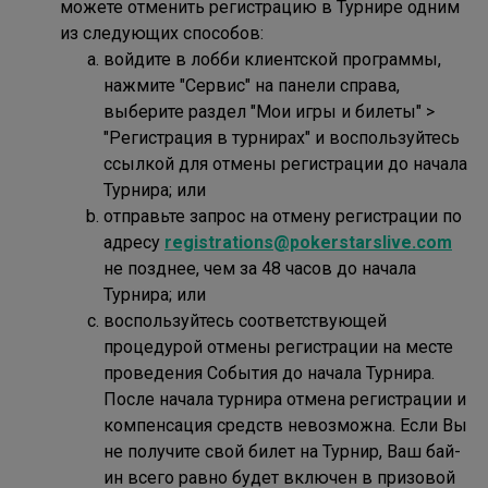
можете отменить регистрацию в Турнире одним
из следующих способов:
войдите в лобби клиентской программы,
нажмите "Сервис" на панели справа,
выберите раздел "Мои игры и билеты" >
"Регистрация в турнирах" и воспользуйтесь
ссылкой для отмены регистрации до начала
Турнира; или
отправьте запрос на отмену регистрации по
адресу
registrations@pokerstarslive.com
не позднее, чем за 48 часов до начала
Турнира; или
воспользуйтесь соответствующей
процедурой отмены регистрации на месте
проведения События до начала Турнира.
После начала турнира отмена регистрации и
компенсация средств невозможна. Если Вы
не получите свой билет на Турнир, Ваш бай-
ин всего равно будет включен в призовой