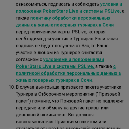
ознакомиться, подписать и соблюдать
условия и
положения PokerStars Live и системы PSLive,
а
также
политику обработки персональных
данных в живых покерных турнирах в Сочи
перед получением карты PSLive, которая
необходима для участия в Турнирах. Если такая
подпись не будет получена от Вас, то Ваше
участие в любом из Турниров считается
согласием с
условиями и положениями
PokerStars Live и системы PSLive,
а также
с
политикой обработки персональных данных в
живых покерных турнирах в Сочи
.
В случае выигрыша призового пакета участника
Турнира в Отборочном мероприятии ("Призовой
пакет") помните, что Призовой пакет не подлежит
передаче или обмену на другие призы или
денежный эквивалент. Вы должны
воспользоваться Призовым пакетом или
отказаться от него без какой-либо компенсации.