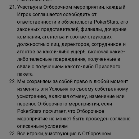
Участвуя в Отборочном мероприятии, каждый
Игрок соглашается освободить от
ответственности и обязательств PokerStars, его
законных представителей, филиалы, дочерние
компании, агентства и соответствующих
должностных лиц, директоров, сотрудников и
агентов за какой-либо ущерб, включая какие-
либо телесные повреждения, полученные в
связи с получением какого-либо Призового
пакета.
Мы сохраняем за собой право в любой момент
изменять эти Условия по своему собственному
усмотрению, включая отмену, изменение или
перенос Отборочного мероприятия, если
PokerStars посчитает, что Отборочное
мероприятие не может быть проведен согласно
описанным условиям.
Все игроки, участвующие в Отборочном