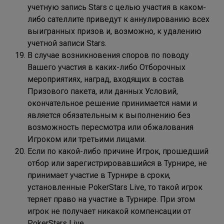
учетную запись Stars с целью участия в каком-
либо сателлите приведут к аннулированию всех
выигранных призов и, возможно, к удалению
учетной записи Stars.
В случае возникновения споров по поводу
Вашего участия в каких-либо Отборочных
мероприятиях, наград, входящих в состав
Призового пакета, или данных Условий,
окончательное решение принимается нами и
является обязательным к выполнению без
возможность пересмотра или обжалования
Игроком или третьими лицами.
Если по какой-либо причине Игрок, прошедший
отбор или зарегистрировавшийся в Турнире, не
принимает участие в Турнире в сроки,
установленные PokerStars Live, то такой игрок
теряет право на участие в Турнире. При этом
игрок не получает никакой компенсации от
PokerStars Live.